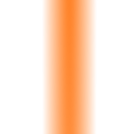
€37K
London Stone
Calacatta
€124K
Riyadh Projects
Travertine
€210K
Athens Marble
Volakas
€85K