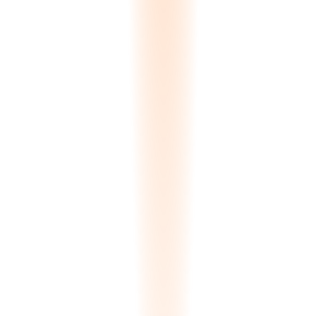
Προσφορά
#Q-2024-0847
Στάλθηκε
Προς: Athens Marble Co.
Ισχύει μέχρι: 28 Ιαν, 2025
Υλικό
Ποσ.
Μονάδα
Σύνολο
Calacatta Borghini 2cm
24
€285
€6,840
Statuario Venato 3cm
12
€410
€4,920
Arabescato Corchia 2cm
18
€195
€3,510
Μερικό σύνολο
€15.270
-8% Εκπτωση Βαθμίδας Πελάτη
-€1.222
Σύνολο
€14.048
Εκδοση 3 από 3
Στάλθηκε 14 Δεκ