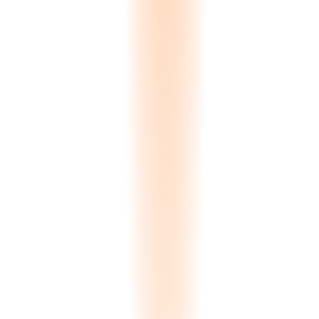
Price
(
28
%)
Competitor
(
22
%)
Stock Unavailable
(
19
%)
Quality
(
14
%)
Project Cancelled
(
11
%)
Ghosting
(
6
%)