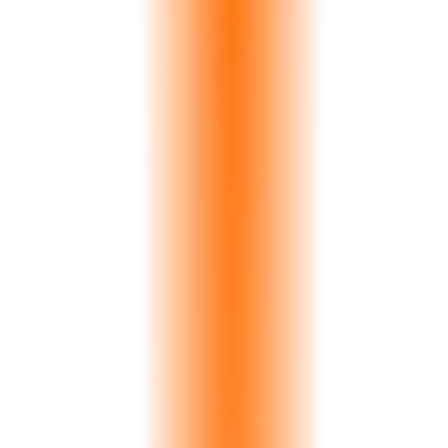
Petra Imports
Statuario
€28K
Aegean Marble
Arabescato
€65K
Dubai Stone Ltd
Onyx Gold
€91K
Milano Design
Bardiglio