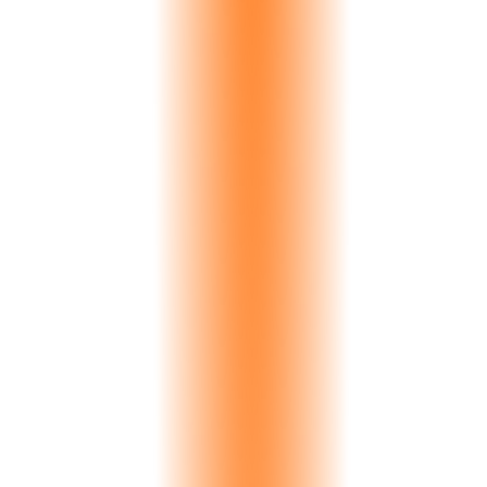
Paris Interiors
Bianco Lasa
€156K
NYC Surfaces
Pietra Grey
€73K