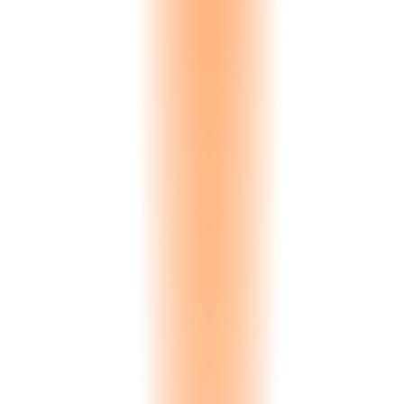
Calendar sync
Negotiation
Active price discussion. Quote versions tracked with change history.
Version history
Reservation
Material reserved against inventory. Expiry timer prevents indefinite
holds.
Auto-expiry
Closed
Deal outcome recorded. Won triggers fulfillment. Lost captures
reason for analysis.