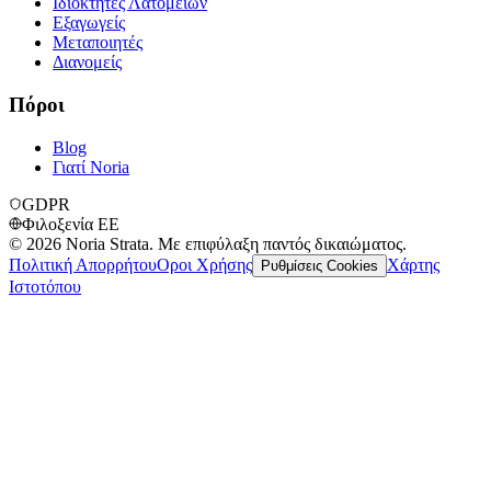
Ιδιοκτήτες Λατομείων
Εξαγωγείς
Μεταποιητές
Διανομείς
Πόροι
Blog
Γιατί Noria
GDPR
Φιλοξενία ΕΕ
©
2026
Noria Strata. Με επιφύλαξη παντός δικαιώματος.
Πολιτική Απορρήτου
Οροι Χρήσης
Χάρτης
Ρυθμίσεις Cookies
Ιστοτόπου