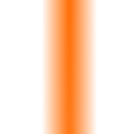
6
Pipeline Stages
15
Currencies
6
Loss Reasons
Δείτε το CRM σε Δράση
Atlas Stone Co.
Calacatta
€42K