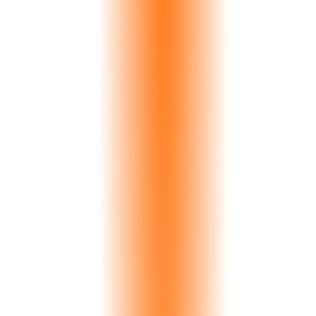
πλήρους αντικατάστασης συν 2-3 εβδομάδες καθυστέρηση έργου.
Η φήμη σας υποφέρει. Τα περιθώρια κέρδους σας διαβρώνονται.
Και το πρόβλημα πολλαπλασιάζεται σε εκατοντάδες παραγγελίες
ετησίως.
27%
των επιστροφών λόγω χρώματος
2-3 ώρες
χρόνος χειροκίνητης σύγκρισης
Ορατή χρωματική παραλλαγή: Delta-E 4.2