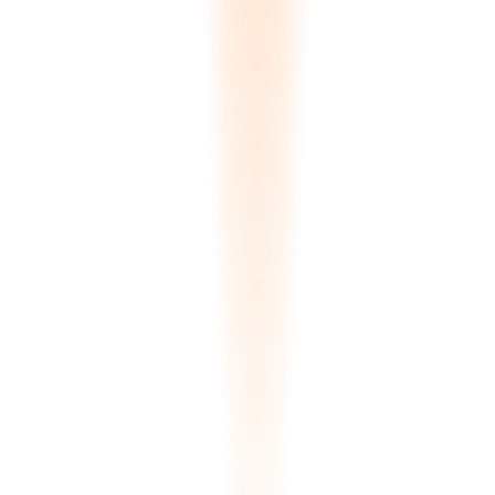
0.00
s
Processing
Αποτελέσματα Αντιστοίχισης
ΒΡΕΘΗΚΑΝ
:
4
SLAB-892-A
Zone A-12
Αντιστοιχία
99.8
%
SLAB-892-B
Zone A-12
Αντιστοιχία
99.5
%
SLAB-441-X
Zone B-04
Αντιστοιχία
97.2
%
SLAB-102-M
Quarantine
Αντιστοιχία
94.5
%
Ολοκλήρωση Υπολογισμού Delta-E