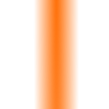
>
0
%
Ακρίβεια
0
s
Ανάλυση
0
K+
Πλάκες Ευρετηριασμένες
Δείτε το σε Δράση
Το Κρυμμένο Κόστος
Η Αναντιστοιχία Χρώματος Κοστίζει στα
Λατομεία €200.000+ Ετησίως
Ενα μόνο αταίριαστο ζεύγος σε μια κουζίνα σημαίνει κόστος