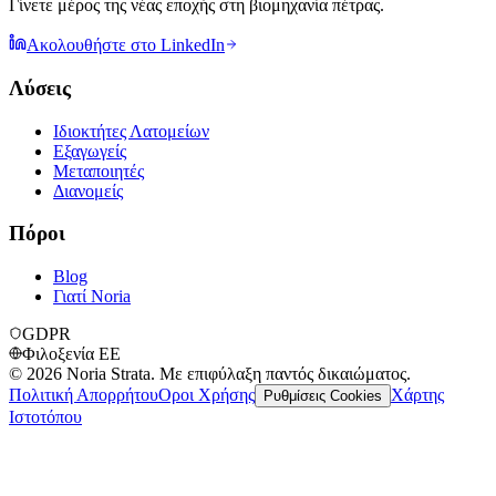
Γίνετε μέρος της νέας εποχής στη βιομηχανία πέτρας.
Ακολουθήστε στο LinkedIn
Λύσεις
Ιδιοκτήτες Λατομείων
Εξαγωγείς
Μεταποιητές
Διανομείς
Πόροι
Blog
Γιατί Noria
GDPR
Φιλοξενία ΕΕ
©
2026
Noria Strata. Με επιφύλαξη παντός δικαιώματος.
Πολιτική Απορρήτου
Οροι Χρήσης
Χάρτης
Ρυθμίσεις Cookies
Ιστοτόπου