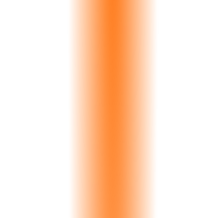
3 hafta proje gecikmesi demektir. İtibarınız zarar görür. Marjlarınız
erir. Ve sorun yılda yüzlerce sipariş boyunca büyür.
%27
iadelerin renk kaynaklı
2-3 saat
manuel karşılaştırma süresi
Görünur renk farki: Delta-E 4,2