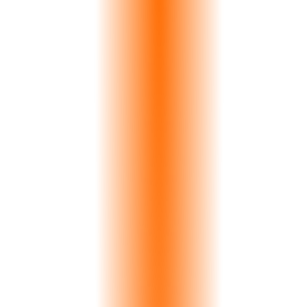
>
0
%
Doğruluk
0
s
Analiz
0
K+
Endekslenen Levha
Çalışırken Görün
Gizli Maliyet
Renk Uyumsuzlugu Ocaklara Yilda
200.000+ EUR Mal Oluyor
Mutfak montajında tek bir uyumsuz çift, tam değişim maliyeti artı 2-