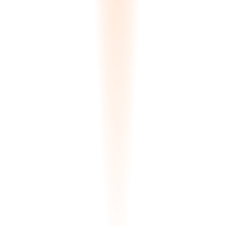
BULUNDU
:
4
SLAB-892-A
Zone A-12
Eşleşme
99.8
%
SLAB-892-B
Zone A-12
Eşleşme
99.5
%
SLAB-441-X
Zone B-04
Eşleşme
97.2
%
SLAB-102-M
Quarantine
Eşleşme
94.5
%
Delta-E Hesaplamasi Tamamlandı
Delta-E Renk Eşleştirme
DE<1
Hassasiyet