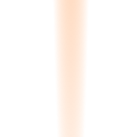
0.00
s
Processing
Eşleşme Sonuçları