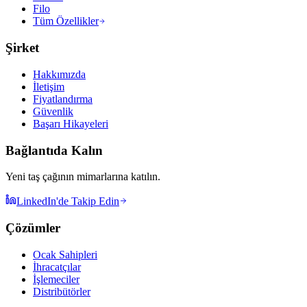
Filo
Tüm Özellikler
Şirket
Hakkımızda
İletişim
Fiyatlandırma
Güvenlik
Başarı Hikayeleri
Bağlantıda Kalın
Yeni taş çağının mimarlarına katılın.
LinkedIn'de Takip Edin
Çözümler
Ocak Sahipleri
İhracatçılar
İşlemeciler
Distribütörler