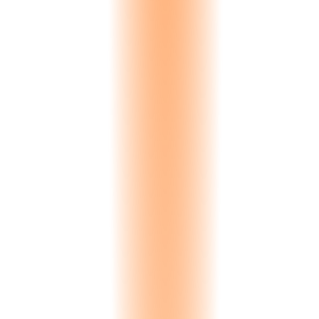
Negotiation
Active price discussion. Quote versions tracked with change history.
Version history
Reservation
Material reserved against inventory. Expiry timer prevents indefinite
holds.
Auto-expiry
Closed
Deal outcome recorded. Won triggers fulfillment. Lost captures
reason for analysis.
Loss tracked