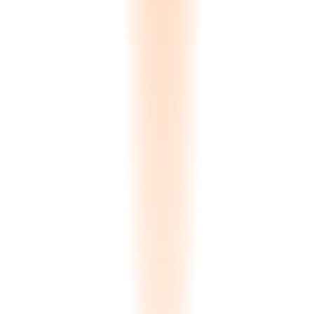
Price
(
28
%)
Competitor
(
22
%)
Stock Unavailable
(
19
%)
Quality
(
14
%)
Project Cancelled
(
11
%)
Ghosting
(
6
%)
Teklif