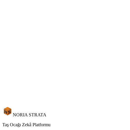
Daha Fazla Firsat Kapatin.
Noria CRM'inin dagnik konusmalari tam gorunurluk, kayip
analitikleri ve cok para birimli tekliflerle yapilandirilmis bir boru
hattina nasil donusturdugunu gorun.
Demo Talep Edin
Satisla Iletisime Gecin
Dogal tas icin ozel tasarlandi. Genel yazilimdan uyarlanmadi.
Demo Talep Edin
NORIA STRATA
Taş Ocağı Zekâ Platformu