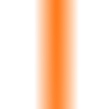
Petra Imports
Statuario
€28K
Aegean Marble
Arabescato
€65K
Dubai Stone Ltd
Onyx Gold
€91K
Milano Design
Bardiglio