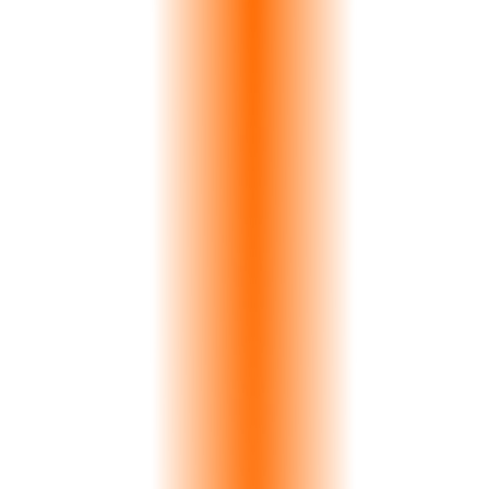
6
Pipeline Stages
15
Currencies
6
Loss Reasons
CRM'i Calisirken Gorun
Atlas Stone Co.
Calacatta
€42K