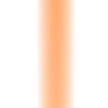
Inquiry
New lead captured. Source, material interest, and budget recorded.
Auto-captured
Sample Sent
Physical samples dispatched with courier tracking and delivery
confirmation.
Full tracking
Visit Scheduled
On-site or showroom visit booked. Availability synced with team
calendar.
Calendar sync