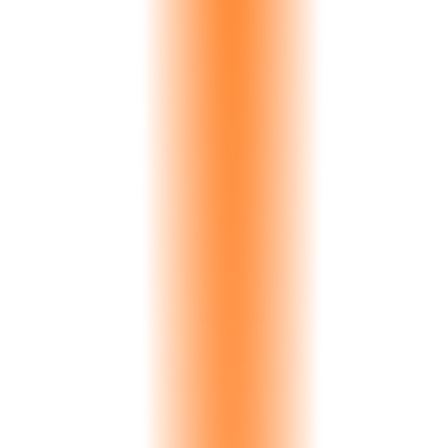
Bianco Lasa
€156K
NYC Surfaces
Pietra Grey
€73K