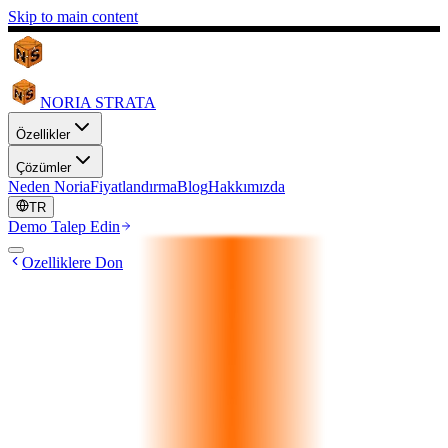
Skip to main content
NORIA STRATA
Özellikler
Çözümler
Neden Noria
Fiyatlandırma
Blog
Hakkımızda
TR
Demo Talep Edin
Ozelliklere Don