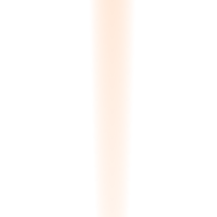
#Q-2024-0847
Gonderildi
Kime: Athens Marble Co.
Gecerlilik: 28 Ocak 2025
Malzeme
Adet
Birim
Toplam
Calacatta Borghini 2cm
24
€285
€6,840
Statuario Venato 3cm
12
€410
€4,920
Arabescato Corchia 2cm
18
€195
€3,510
Ara Toplam
15.270 EUR
-%8 Musteri Kademe Indirimi
-1.222 EUR
Toplam
14.048 EUR
3 Versiyonun 3'uncusu
14 Aralik'ta gonderildi