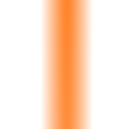
€37K
London Stone
Calacatta
€124K
Riyadh Projects
Travertine
€210K
Athens Marble
Volakas
€85K
Paris Interiors