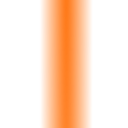
Statuario
€28K
Aegean Marble
Arabescato
€65K
Dubai Stone Ltd
Onyx Gold
€91K
Milano Design
Bardiglio
€37K