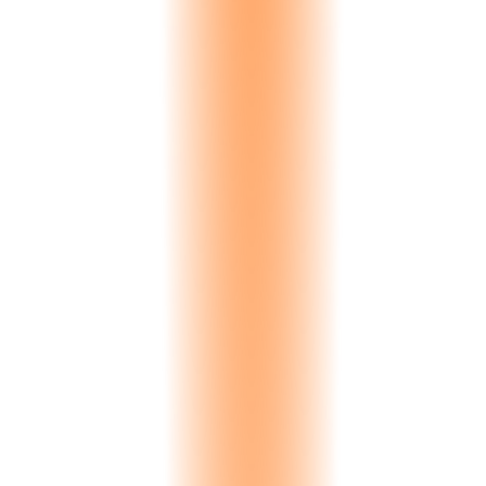
Inquiry
New lead captured. Source, material interest, and budget recorded.
Auto-captured
Sample Sent
Physical samples dispatched with courier tracking and delivery
confirmation.
Full tracking
Visit Scheduled
On-site or showroom visit booked. Availability synced with team
calendar.
Calendar sync