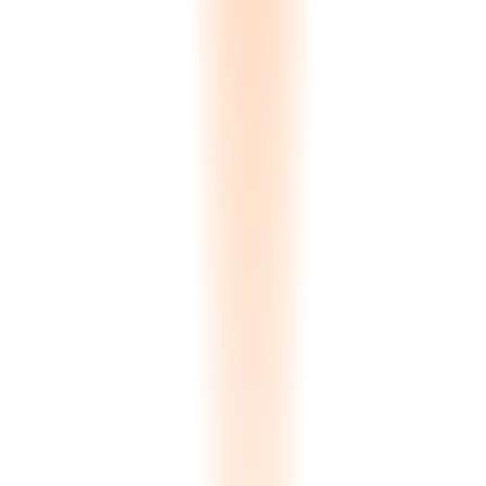
Price
(
28
%)
Competitor
(
22
%)
Stock Unavailable
(
19
%)
Quality
(
14
%)
Project Cancelled
(
11
%)
Ghosting
(
6
%)