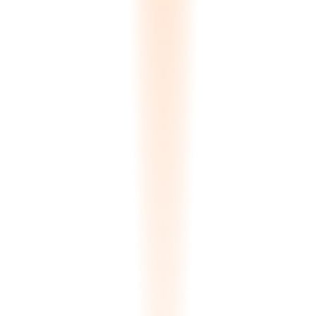
Presupuesto
#Q-2024-0847
Enviado
Para: Athens Marble Co.
Válido hasta: 28 Ene, 2025
Material
Cant.
Unidad
Total
Calacatta Borghini 2cm
24
€285
€6,840
Statuario Venato 3cm
12
€410
€4,920
Arabescato Corchia 2cm
18
€195
€3,510
Subtotal
15.270 EUR
-8% Descuento por Nivel de Cliente
-1.222 EUR
Total
14.048 EUR
Versión 3 de 3
Enviado 14 Dic