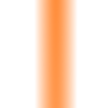
Bianco Lasa
€156K
NYC Surfaces
Pietra Grey
€73K