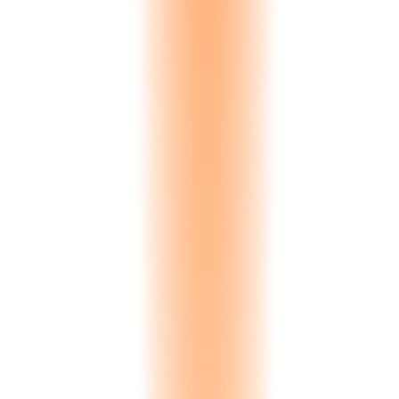
Negotiation
Active price discussion. Quote versions tracked with change history.
Version history
Reservation
Material reserved against inventory. Expiry timer prevents indefinite
holds.
Auto-expiry
Closed
Deal outcome recorded. Won triggers fulfillment. Lost captures
reason for analysis.
Loss tracked