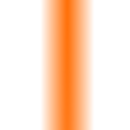
6
Pipeline Stages
15
Currencies
6
Loss Reasons
Vea el CRM en Acción
Atlas Stone Co.
Calacatta
€42K
Petra Imports