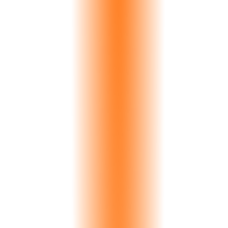
London Stone
Calacatta
€124K
Riyadh Projects
Travertine
€210K
Athens Marble
Volakas
€85K
Paris Interiors