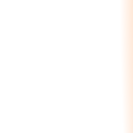
40+
UI Components
Production intelligence
7
Management Views
Orders to QC to Gantt
100%
Integrated
Quarry + CRM + Logistics
Ver el Módulo de Producción
Production Schedule — Today
08:00
12:00
16:00