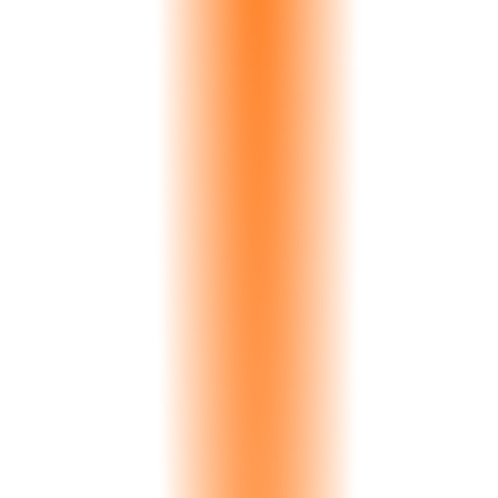
Live
5 vehicles
Driver
Vehicle
Status
Location
Fuel
Alert
Score
78
%
52
%
91
%
34
%