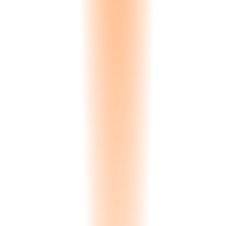
Predictive Maintenance
Fix problems before they break your schedule. Engine hours,
mileage, and fault codes trigger service alerts before breakdowns
happen.
Ahead of failure
Carbon Emissions
Track your environmental footprint automatically. Fuel consumption
converts to CO2 per trip, per vehicle, per month. Ready for
sustainability reporting.
CO2 per trip
Compliance Monitoring
Licenses, inspections, insurance — never miss a deadline. Every
vehicle's documents tracked with automatic alerts 30 and 7 days