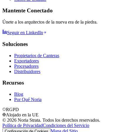
Mantente Conectado
Únete a los arquitectos de la nueva era de la piedra.
Seguir en LinkedIn
Soluciones
Propietarios de Canteras
Exportadores
Procesadores
Distribuidores
Recursos
Blog
Por Qué Noria
RGPD
Alojado en la UE
©
2026
Noria Strata. Todos los derechos reservados.
Política de Privacidad
Condiciones del Servicio
Mapa del Sitio
Configuración de Cookies