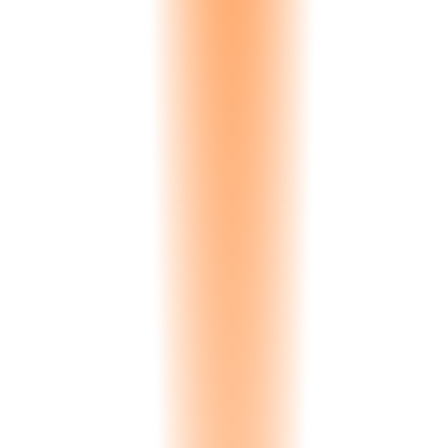
every 30 seconds on a quarry map — blocks hauled, routes taken,
idle time flagged.
Live GPS
Fuel Management
Track fuel usage per vehicle, spot waste instantly. Every fill-up
logged. Consumption per kilometre per vehicle. Anomalies surface
automatically.
Per-vehicle data
Driver Scoring
See who drives safely and who doesn't. Harsh braking, over-
revving, speeding, and idle time all feed a daily driver score. Coach
with data, not guesswork.
Daily scores