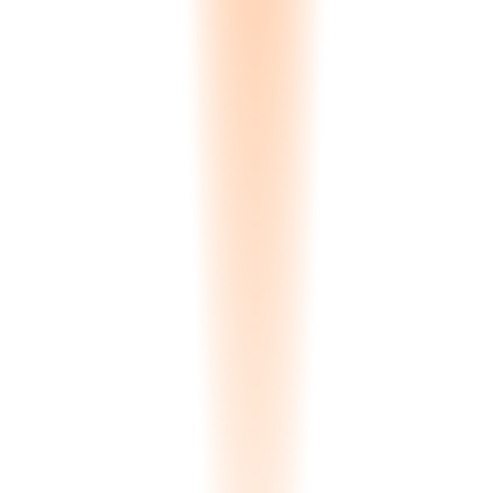
before expiry.
Zero missed deadlines