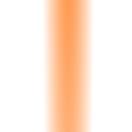
63
%
3 Active
1 Idle
1 In Workshop
Avg fuel cost today: €0.14/km
Vehicle Tracking
Know where every truck is, right now. Live GPS positions updated