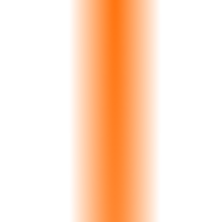
All
Vehicles Tracked
Real-time GPS
~15%
Fuel Waste Caught
Average reduction
Auto
Compliance Alerts
Never miss a deadline
Ver la Flota en Acción
Fleet Overview