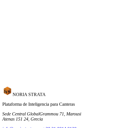
conciliación manual.
Solicitar Demo
Hablar con Ventas
Sin compromiso. Vea Noria con los datos de su propia cantera.
Solicitar Demo
NORIA STRATA
Plataforma de Inteligencia para Canteras
Sede Central Global
Grammou 71, Marousi
Atenas 151 24, Grecia