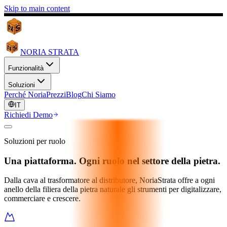
Skip to main content
NORIA STRATA
Funzionalità
Soluzioni
Perché Noria
Prezzi
Blog
Chi Siamo
IT
Richiedi Demo
Soluzioni per ruolo
Una piattaforma. Ogni ruolo nel settore della pietra.
Dalla cava al trasformatore al distributore, NoriaStrata offre a ogni
anello della filiera della pietra naturale gli strumenti per digitalizzare,
commerciare e crescere.