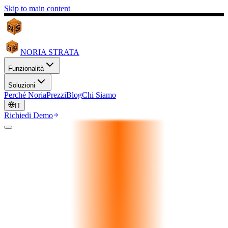
Skip to main content
NORIA STRATA
Funzionalità
Soluzioni
Perché Noria
Prezzi
Blog
Chi Siamo
IT
Richiedi Demo