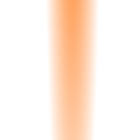
operazioni e sfide specifiche.
Analisi delle Esigenze
Discuteremo il tuo flusso di lavoro attuale, i punti critici e come
Noria Strata può risolverli.
Prezzi e ROI
Opzioni di prezzo trasparenti e una chiara comprensione del ritorno
sul tuo investimento.
Nessun Impegno
Assolutamente nessun obbligo. Solo una conversazione onesta su
cosa possiamo fare per la tua attività.