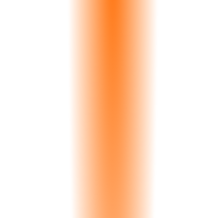
16
Moduli
11
Lingue
120+
Paesi
Demo Personalizzata
Un walkthrough su misura della piattaforma focalizzato sulle tue