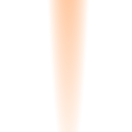
Nome e Cognome
*
(required)
Indirizzo Email
*
(required)
*
(required)
Ruolo
Paese
Dimensione Azienda
Area di Interesse