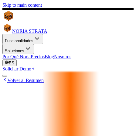
Skip to main content
NORIA STRATA
Funcionalidades
Soluciones
Por Qué Noria
Precios
Blog
Nosotros
ES
Solicitar Demo
Volver al Resumen