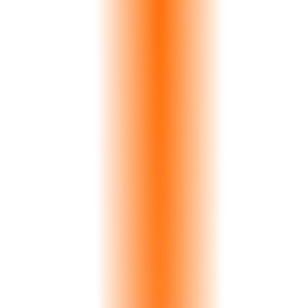
>
0
%
Precisión
0
s
Análisis
0
K+
Losas Indexadas
Véalo en Acción
El Coste Oculto
Los Desajustes de Color Cuestan a las
Canteras Más de 200.000 EUR al Año
Un solo par desajustado en una instalación de cocina significa coste