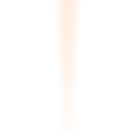
Resultados de Coincidencia
ENCONTRADOS
:
4
SLAB-892-A
Zone A-12
Coincidencia
99.8
%
SLAB-892-B
Zone A-12
Coincidencia
99.5
%
SLAB-441-X
Zone B-04
Coincidencia
97.2
%
SLAB-102-M
Quarantine
Coincidencia
94.5
%
Cálculo Delta-E Completado
Coincidencia de Color Delta-E